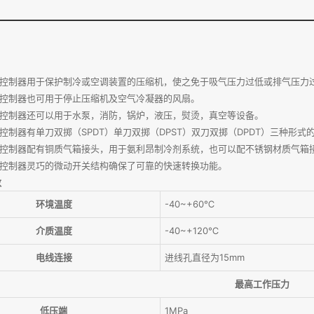
力控制器用于保护制冷或空调装置的压缩机，使之免于吸气压力过低或排气压力
力控制器也可用于停止压缩机及空气冷凝器的风扇。
力控制器还可以用于水泵，消防，锅炉，液压，熨烫，真空等设备。
力控制器有单刀双掷（SPDT）单刀双掷（DPST）双刀双掷（DPDT）三种形
压力控制器配有铜质气箱接头，用于氨利昂制冷剂系统，也可以配不锈钢材质气箱
力控制器灵巧的微动开关结构确保了可靠的快速转换功能。
数
环境温度
-40~+60℃
介质温度
-40~+120℃
电线连接
进线孔直径为15mm
最高工作压力
低压端
1MPa