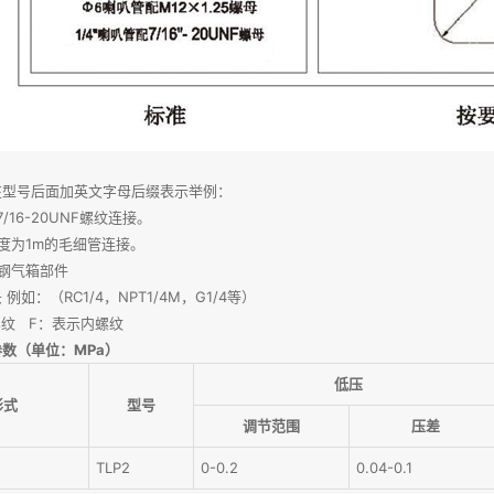
在型号后面加英文字母后缀表示举例：
7/16-20UNF螺纹连接。
长度为1m的毛细管连接。
锈钢气箱部件
例如：（RC1/4，NPT1/4M，G1/4等）
纹 F：表示内螺纹
数（单位：MPa）
低压
形式
型号
调节范围
压差
TLP2
0-0.2
0.04-0.1