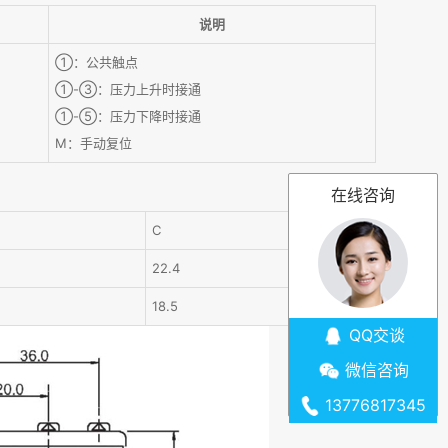
说明
①：公共触点
①-③：压力上升时接通
①-⑤：压力下降时接通
M：手动复位
在线咨询
C
22.4
18.5
QQ交谈
微信咨询
13776817345