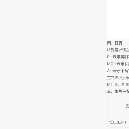
四、订货
特殊要求请
E--表示英制
MG--表示
A--表示不
定制螺纹接头 
M：表示外螺
五、型号与参
低压(L.P.)