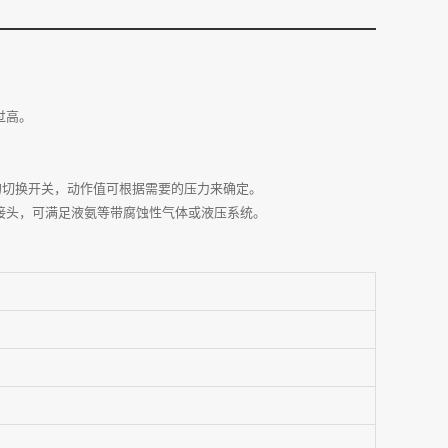
过高。
式的切换开关，动作值可根据需要的压力来确定。
接头，可满足液氨等带腐蚀性气体或液压系统。