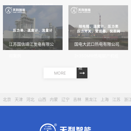
号机组2*660MW工程凝
结水
江苏国信靖江发电有限公
国电大武口热电有限公司
司案例
2*350MW热电联产机组
扩建
MORE
北京
天津
河北
山西
内蒙
辽宁
吉林
黑龙江
上海
江苏
浙