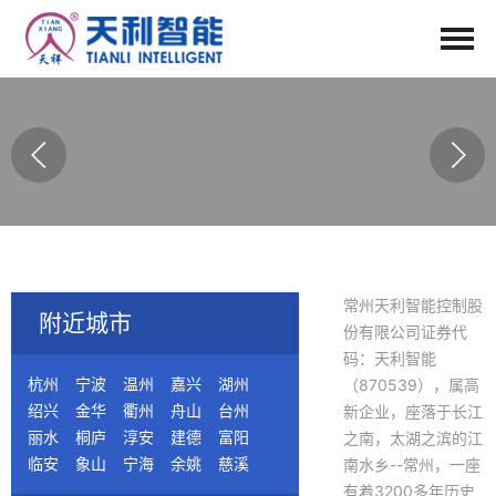
常州天利智能控制股
附近城市
份有限公司证券代
码：天利智能
杭州
宁波
温州
嘉兴
湖州
（870539），属高
绍兴
金华
衢州
舟山
台州
新企业，座落于长江
丽水
桐庐
淳安
建德
富阳
之南，太湖之滨的江
临安
象山
宁海
余姚
慈溪
南水乡--常州，一座
奉化
洞头
永嘉
平阳
苍南
有着3200多年历史