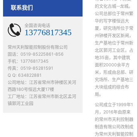
文成
泰顺
瑞安
乐清
嘉善
的文化古城--龙城。
联系我们
海盐
海宁
平湖
桐乡
德清
公司总部位于常州繁
长兴
安吉
绍兴
新昌
诸暨
华的写字楼恒远大
全国咨询电话
上虞
嵊州
武义
浦江
磐安
厦，研究场所位于常
13776817345
兰溪
义乌
东阳
永康
常山
州钟楼开发区新闸，
开化
龙游
江山
岱山
嵊泗
生产基地位于常州新
常州天利智能控制股份有限公司
玉环
三门
天台
仙居
温岭
北区郭河工业区，占
固话：0519-85225861-856
临海
青田
缙云
遂昌
松阳
地35亩，其中建筑
手机：13776817345
云和
庆元
景宁
龙泉
面积20000余平方
传真：0519-85281591
米，形成由总部、研
Q Q: 634822881
究场所、生产基地三
公司地址：江苏省常州市钟楼区关河
大块组成的综合布
西路180号恒远大厦17楼
局。
工厂地址：江苏省常州市新北区孟河
镇郭河工业园
公司成立于1999年1
月，2016年由原来
的常州市天利控制器
制造有限公司改制成
为常州天利智能控制